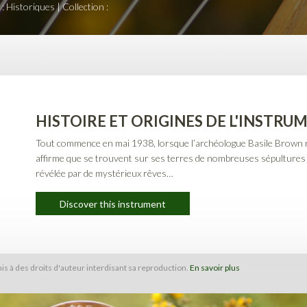
: Historiques |
Collection :
HISTOIRE ET ORIGINES DE L'INSTRU
Tout commence en mai 1938, lorsque l’archéologue Basile Brown ré
affirme que se trouvent sur ses terres de nombreuses sépultures d
révélée par de mystérieux rêves…
Discover this instrument
s à des droits d'auteur interdisant sa reproduction.
En savoir plus